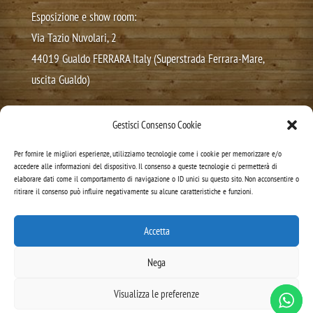
Esposizione e show room:
Via Tazio Nuvolari, 2
44019 Gualdo FERRARA Italy (Superstrada Ferrara-Mare,
uscita Gualdo)
Tel: 0532.322021
Gestisci Consenso Cookie
Cell. Ufficio/Whatsapp:
+39 3517453799
Per fornire le migliori esperienze, utilizziamo tecnologie come i cookie per memorizzare e/o
E-mail info [ @ ] amalegno.it
accedere alle informazioni del dispositivo. Il consenso a queste tecnologie ci permetterà di
elaborare dati come il comportamento di navigazione o ID unici su questo sito. Non acconsentire o
P.Iva 01267030383
ritirare il consenso può influire negativamente su alcune caratteristiche e funzioni.
Privacy Policy
Accetta
Cookie Policy
Nega
Visualizza le preferenze
Sviluppato da
Cybermedia Siti web Ferrara