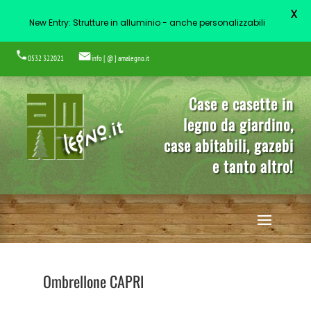
X
New Entry: Strutture in alluminio - anche personalizzabili
0532 322021
info [ @ ] amalegno.it
Case e casette in
legno da giardino,
case abitabili, gazebi
e tanto altro!
Ombrellone CAPRI