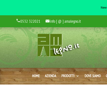
New 
0532 322021
info [ @ ] amalegno.it
HOME
AZIENDA
PRODOTTI
DOVE SIAMO