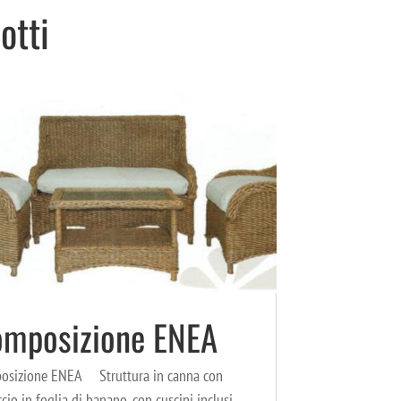
otti
mposizione ENEA
osizione ENEA Struttura in canna con
ccio in foglia di banano, con cuscini inclusi,