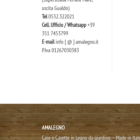
uscita Gualdo)
Tel
0532.322021
Cell. Ufficio / Whatsapp
+39
351 7453799
E-mail
info [ @ ] amalegno.it
P.Iva 01267030383
AMALEGNO
Case e Casette in Legno da giardino – Made in Ital