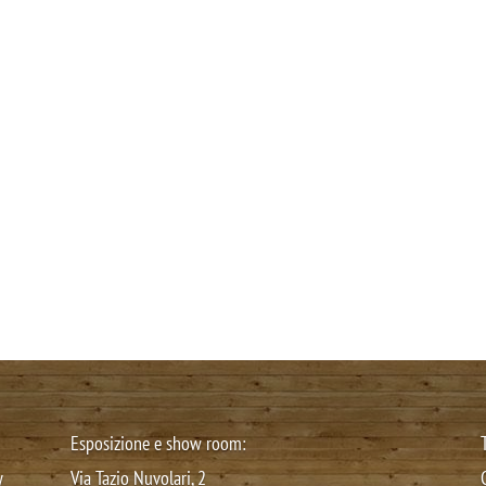
Esposizione e show room:
y
Via Tazio Nuvolari, 2