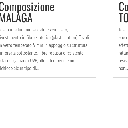
Composizione
Co
MALAGA
T
Telaio in alluminio saldato e verniciato,
Telai
rivestimento in fibra sintetica (plastic rattan). Tavoli
scocc
in vetro temperato 5 mm in appoggio su struttura
effet
rinforzata sottostante. Fibra robusta e resistente
ratta
all'acqua, ai raggi UVB, alle intemperie e non
resis
richiede alcun tipo di...
non...