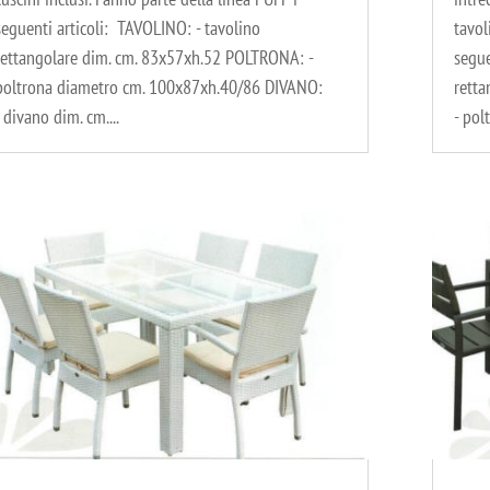
seguenti articoli: TAVOLINO: - tavolino
tavol
rettangolare dim. cm. 83x57xh.52 POLTRONA: -
segue
poltrona diametro cm. 100x87xh.40/86 DIVANO:
rett
- divano dim. cm....
- pol