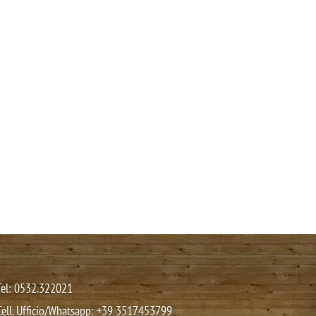
Tel: 0532.322021
Cell. Ufficio/Whatsapp:
+39 3517453799