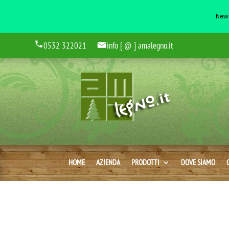
New 
0532 322021
info [ @ ] amalegno.it
HOME
AZIENDA
PRODOTTI
DOVE SIAMO