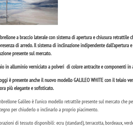
rellone a braccio laterale con sistema di apertura e chiusura retrattile
presenza di arredo. Il sistema di inclinazione indipendente dall’apertura
uzione presente sul mercato.
aio in alluminio verniciato a polveri di colore antracite e componenti in 
oggi è presente anche il nuovo modello GALILEO WHITE con il telaio verni
ora più elegante e sofisticato.
mbrellone Galileo è l’unico modello retrattile presente sul mercato che p
tegno per chiuderlo o inclinarlo a proprio piacimento.
orazioni di tessuto disponibili: ecru (standard), terracotta, bordeaux, verde