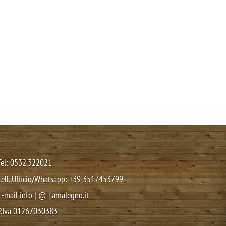
Tel: 0532.322021
Cell. Ufficio/Whatsapp:
+39 3517453799
E-mail info [ @ ] amalegno.it
P.Iva 01267030383