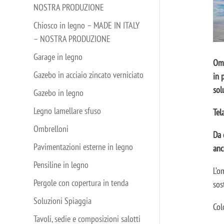
NOSTRA PRODUZIONE
Chiosco in legno – MADE IN ITALY
– NOSTRA PRODUZIONE
Garage in legno
Omb
Gazebo in acciaio zincato verniciato
in 
sol
Gazebo in legno
Legno lamellare sfuso
Tel
Ombrelloni
Da 
Pavimentazioni esterne in legno
anc
Pensiline in legno
L’o
Pergole con copertura in tenda
sos
Soluzioni Spiaggia
Col
Tavoli, sedie e composizioni salotti